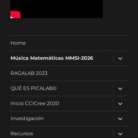
Home
expandir
Música Matemáticas MMSI-2026
menú
hijo
RAGALAB 2023
expandir
QUÉ ES PICALAB©
menú
hijo
expandir
Inicio CCICree 2020
menú
hijo
expandir
Investigación
menú
hijo
expandir
Recursos
menú