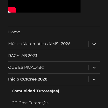
Home
expandir
Música Matemáticas MMSI-2026
menú
hijo
RAGALAB 2023
expandir
QUÉ ES PICALAB©
menú
hijo
expandir
Inicio CCICree 2020
menú
hijo
Comunidad Tutores(as)
CCICree Tutores/as